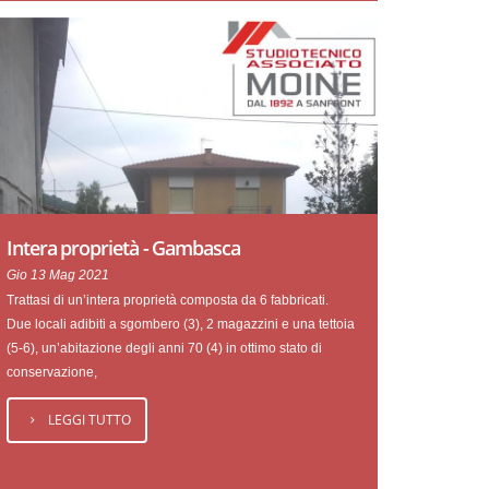
Intera proprietà - Gambasca
Gio 13 Mag 2021
Trattasi di un’intera proprietà composta da 6 fabbricati.
Due locali adibiti a sgombero (3), 2 magazzini e una tettoia
(5-6), un’abitazione degli anni 70 (4) in ottimo stato di
conservazione,
LEGGI TUTTO