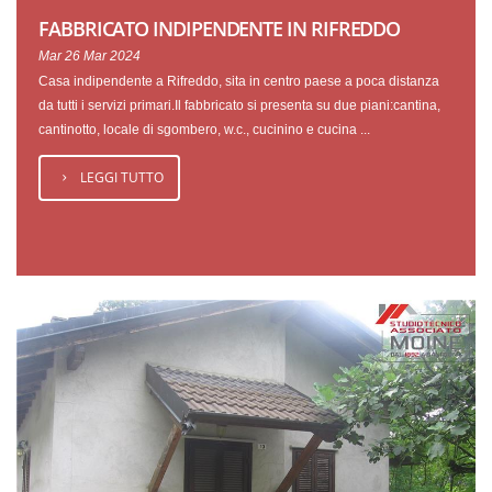
FABBRICATO INDIPENDENTE IN RIFREDDO
Mar 26 Mar 2024
Casa indipendente a Rifreddo, sita in centro paese a poca distanza
da tutti i servizi primari.Il fabbricato si presenta su due piani:cantina,
cantinotto, locale di sgombero, w.c., cucinino e cucina ...
LEGGI TUTTO