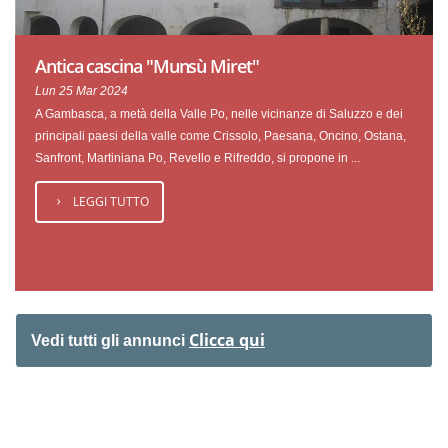
Antica cascina "Munsù Miret"
Lun 25 Mar 2024
A Gambasca, a metà della Valle Po, nelle vicinanze di Saluzzo e dei
principali paesi della valle come Crissolo, Paesana, Oncino, Ostana,
Sanfront, Martiniana Po, Revello e Rifreddo, si propone in ...
LEGGI TUTTO
Clicca qui
Vedi tutti gli annunci