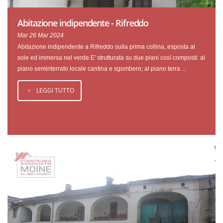
Abitazione indipendente - Rifreddo
Mar 26 Mar 2024
Abitazione indipendente a Rifreddo sulla prima collina, esposta al
sole ed immersa nel verde.E' strutturata su due piani così composti: al
piano seminterrato locale cantina e sgombero; al piano terra ...
LEGGI TUTTO