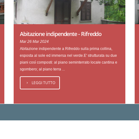
Abitazione indipendente - Rifreddo
Mar 26 Mar 2024
Abitazione indipendente a Rifreddo sulla prima collina,
esposta al sole ed immersa nel verde.E' strutturata su due
piani così composti: al piano seminterrato locale cantina e
sgombero; al piano terra ...
LEGGI TUTTO