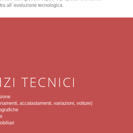
ra all' evoluzione tecnologica.
IZI TECNICI
sione
ionamenti, accatastamenti, variazioni, volture)
pografiche
ni
biliari