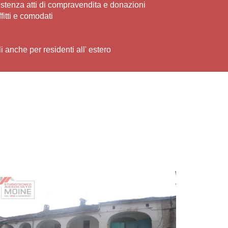
stenza atti di compravendita e donazioni
fitti e comodati
i anche per residenti all' estero