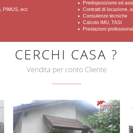
Predisposizione ed assi
s, PIMUS, ecc
Contratti di locazione, af
Consulenze tecniche
Calcolo IMU, TASI
Prestazioni professional
CERCHI CASA ?
Vendita per conto Cliente