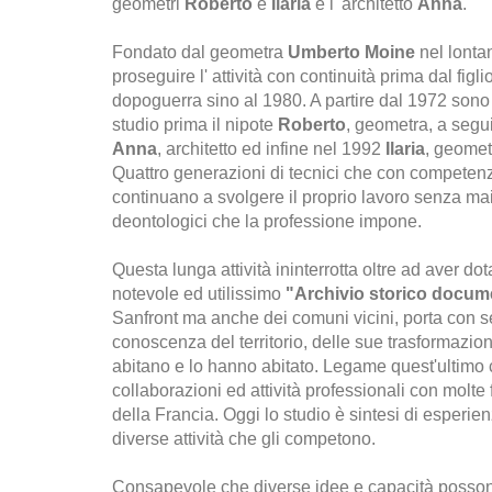
geometri
Roberto
e
Ilaria
e l' architetto
Anna
.
Fondato dal geometra
Umberto Moine
nel lonta
proseguire l' attività con continuità prima dal figli
dopoguerra sino al 1980. A partire dal 1972 sono e
studio prima il nipote
Roberto
, geometra, a segui
Anna
, architetto ed infine nel 1992
Ilaria
, geometr
Quattro generazioni di tecnici che con competen
continuano a svolgere il proprio lavoro senza mai 
deontologici che la professione impone.
Questa lunga attività ininterrotta oltre ad aver dot
notevole ed utilissimo
"Archivio storico docum
Sanfront ma anche dei comuni vicini, porta con 
conoscenza del territorio, delle sue trasformazioni
abitano e lo hanno abitato. Legame quest'ultimo 
collaborazioni ed attività professionali con molte
della Francia. Oggi lo studio è sintesi di esperi
diverse attività che gli competono.
Consapevole che diverse idee e capacità possono p