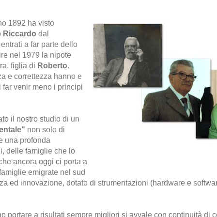
no 1892 ha visto
o
Riccardo
dal
ntrati a far parte dello
re nel 1979 la nipote
a, figlia di
Roberto
.
za e correttezza hanno e
far venir meno i principi
ato il nostro studio di un
entale"
non solo di
se una profonda
, delle famiglie che lo
che ancora oggi ci porta a
 famiglie emigrate nel sud
enza ed innovazione, dotato di strumentazioni (hardware e softwar
ortare a risultati sempre migliori si avvale con continuità di c