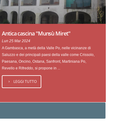
Antica cascina "Munsù Miret"
Lun 25 Mar 2024
A Gambasca, a metà della Valle Po, nelle vicinanze di
Saluzzo e dei principali paesi della valle come Crissolo,
Paesana, Oncino, Ostana, Sanfront, Martiniana Po,
Revello e Rifreddo, si propone in ...
LEGGI TUTTO