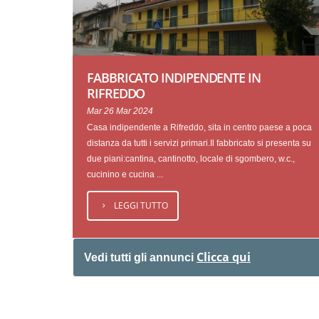
FABBRICATO INDIPENDENTE IN
RIFREDDO
Mar 26 Mar 2024
Casa indipendente a Rifreddo, sita in centro paese a poca
distanza da tutti i servizi primari.Il fabbricato si presenta su
due piani:cantina, cantinotto, locale di sgombero, w.c.,
cucinino e cucina ...
LEGGI TUTTO
Clicca qui
Vedi tutti gli annunci