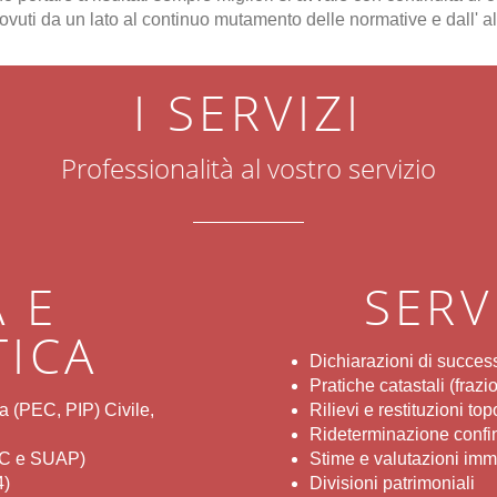
vuti da un lato al continuo mutamento delle normative e dall' alt
I SERVIZI
Professionalità al vostro servizio
A E
SERV
TICA
Dichiarazioni di succes
Pratiche catastali (fraz
a (PEC, PIP) Civile,
Rilievi e restituzioni to
Rideterminazione confi
PDC e SUAP)
Stime e valutazioni immo
4)
Divisioni patrimoniali