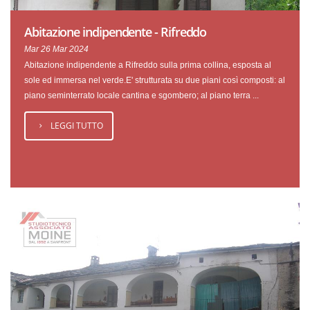
Abitazione indipendente - Rifreddo
Mar 26 Mar 2024
Abitazione indipendente a Rifreddo sulla prima collina, esposta al
sole ed immersa nel verde.E' strutturata su due piani così composti: al
piano seminterrato locale cantina e sgombero; al piano terra ...
LEGGI TUTTO