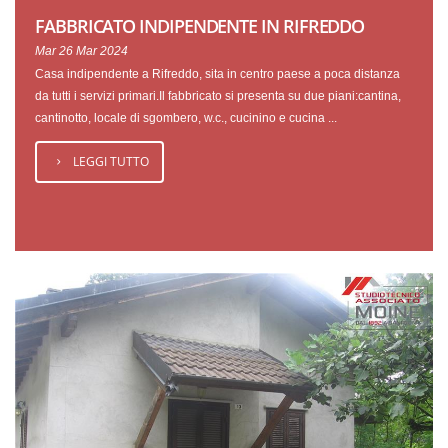
FABBRICATO INDIPENDENTE IN RIFREDDO
Mar 26 Mar 2024
Casa indipendente a Rifreddo, sita in centro paese a poca distanza
da tutti i servizi primari.Il fabbricato si presenta su due piani:cantina,
cantinotto, locale di sgombero, w.c., cucinino e cucina ...
LEGGI TUTTO