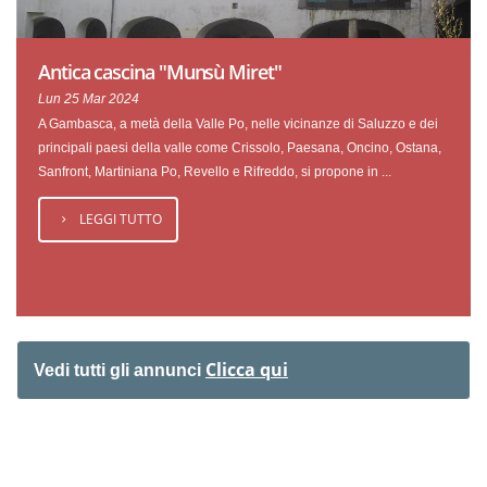
Antica cascina "Munsù Miret"
Lun 25 Mar 2024
A Gambasca, a metà della Valle Po, nelle vicinanze di Saluzzo e dei
principali paesi della valle come Crissolo, Paesana, Oncino, Ostana,
Sanfront, Martiniana Po, Revello e Rifreddo, si propone in ...
LEGGI TUTTO
Clicca qui
Vedi tutti gli annunci